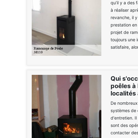
qu’il y a des
à réaliser ap
revanche, il 
prestation en
projet de ram
toujours une 
satisfaire, al
Qui s'oc
poêles à 
localités
De nombreux 
systèmes de c
d'entretien. 
sont des opéra
contacter de