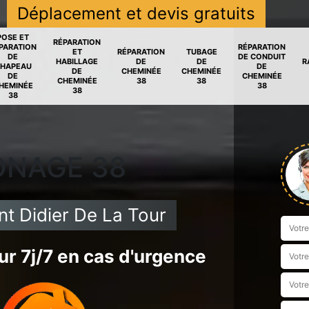
Déplacement et devis gratuits
POSE ET
RÉPARATION
PARATION
RÉPARATION
ET
RÉPARATION
TUBAGE
DE
DE CONDUIT
HABILLAGE
DE
DE
R
HAPEAU
DE
DE
CHEMINÉE
CHEMINÉE
DE
CHEMINÉE
CHEMINÉE
38
38
HEMINÉE
38
38
38
ONAGE 38
t Didier De La Tour
r 7j/7 en cas d'urgence