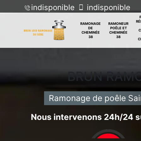
indisponible
indisponible
RÉ
RAMONAGE
RAMONEUR
DE
POÊLE ET
C
CHEMINÉE
CHEMINÉE
38
38
C
BRUN RAM
Ramonage de poêle Sain
Nous intervenons 24h/24 su