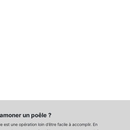
amoner un poêle ?
 est une opération loin d’être facile à accomplir. En