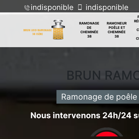
indisponible
indisponible
RÉ
RAMONAGE
RAMONEUR
DE
POÊLE ET
C
CHEMINÉE
CHEMINÉE
38
38
C
BRUN RAM
Ramonage de poêle 
Nous intervenons 24h/24 su