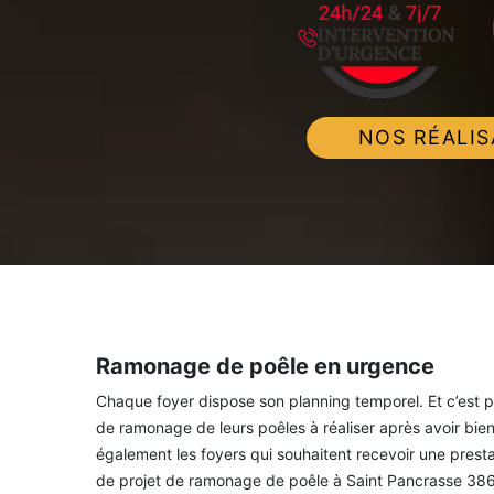
NOS RÉALIS
Ramonage de poêle en urgence
Chaque foyer dispose son planning temporel. Et c’est pou
de ramonage de leurs poêles à réaliser après avoir bien
également les foyers qui souhaitent recevoir une presta
de projet de ramonage de poêle à Saint Pancrasse 3866