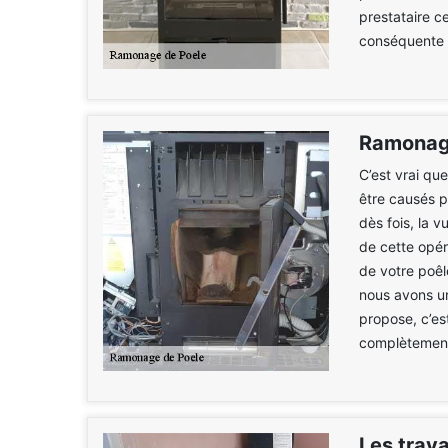
prestataire c
conséquente à
Ramonage
C’est vrai qu
être causés 
dès fois, la 
de cette opér
de votre poêl
nous avons u
propose, c’es
complètement
Les trav