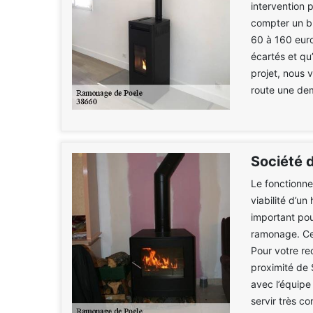
intervention 
compter un bu
60 à 160 euro
écartés et qu’
projet, nous
route une dem
Société 
Le fonctionne
viabilité d’un
important pour
ramonage. Cet
Pour votre re
proximité de 
avec l’équip
servir très co