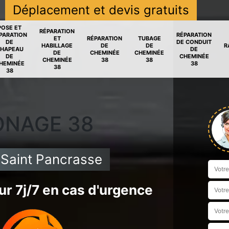
Déplacement et devis gratuits
POSE ET
RÉPARATION
PARATION
RÉPARATION
ET
RÉPARATION
TUBAGE
DE
DE CONDUIT
HABILLAGE
DE
DE
R
HAPEAU
DE
DE
CHEMINÉE
CHEMINÉE
DE
CHEMINÉE
CHEMINÉE
38
38
HEMINÉE
38
38
38
ONAGE 38
Saint Pancrasse
r 7j/7 en cas d'urgence