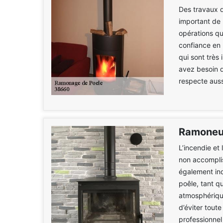
Des travaux d'
important de 
opérations qui
confiance en
qui sont très 
avez besoin d'
respecte aussi
Ramoneur
L’incendie et 
non accomplis
également ind
poêle, tant qu
atmosphérique
d’éviter tout
professionnel