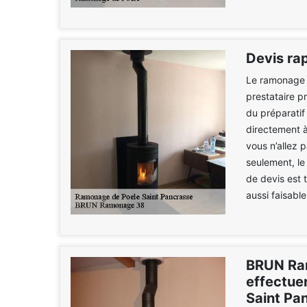
Devis ra
Le ramonage d
prestataire p
du préparati
directement 
vous n’allez 
seulement, le
de devis est 
aussi faisabl
BRUN Ra
effectue
Saint Pa