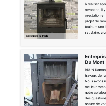
à réaliser ap
revanche, il 
prestation en
projet de ra
toujours une 
satisfaire, al
Entrepri
Du Mont
BRUN Ramonag
travaux de r
Nous avons un
meilleur ramo
notre collabo
des questions
nature de vot