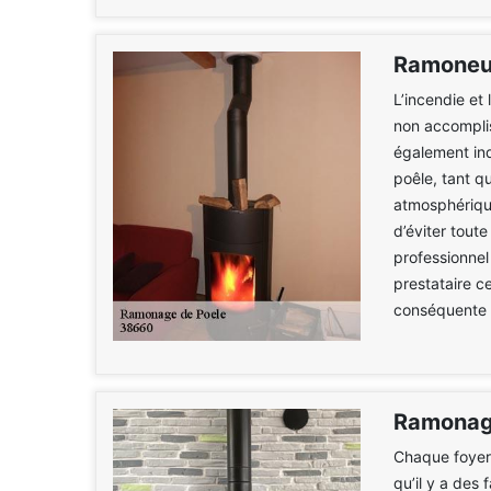
Ramoneur
L’incendie et 
non accomplis
également ind
poêle, tant qu
atmosphérique
d’éviter tout
professionnel
prestataire c
conséquente à
Ramonage
Chaque foyer 
qu’il y a des