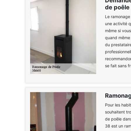
Demander
de poêle
Le ramonage de
une activité 
même si vous
quand même di
du prestatair
professionnel
recommandons
se fait sans 
Ramonage
Pour les habi
souhaitent tr
de poêle dan
38 est un ram