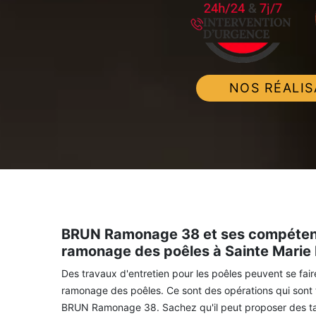
NOS RÉALIS
BRUN Ramonage 38 et ses compétence
ramonage des poêles à Sainte Marie
Des travaux d'entretien pour les poêles peuvent se faire.
ramonage des poêles. Ce sont des opérations qui sont tr
BRUN Ramonage 38. Sachez qu'il peut proposer des tarif