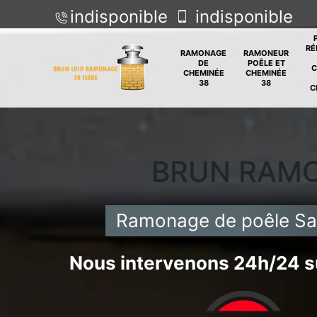
indisponible
indisponible
RÉ
RAMONAGE
RAMONEUR
DE
POÊLE ET
C
CHEMINÉE
CHEMINÉE
38
38
C
BRUN RAM
Ramonage de poêle Sa
Nous intervenons 24h/24 su