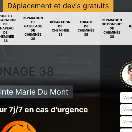
Déplacement et devis gratuits
POSE ET
RÉPARATION
PARATION
RÉPARATION
ET
RÉPARATION
TUBAGE
DE
DE CONDUIT
HABILLAGE
DE
DE
R
HAPEAU
DE
DE
CHEMINÉE
CHEMINÉE
DE
CHEMINÉE
CHEMINÉE
38
38
HEMINÉE
38
38
38
ONAGE 38
inte Marie Du Mont
r 7j/7 en cas d'urgence