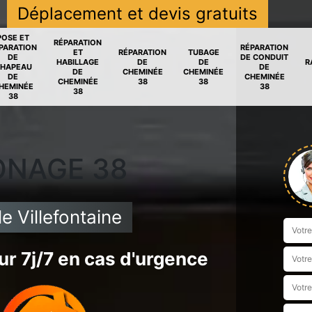
Déplacement et devis gratuits
POSE ET
RÉPARATION
PARATION
RÉPARATION
ET
RÉPARATION
TUBAGE
DE
DE CONDUIT
HABILLAGE
DE
DE
R
HAPEAU
DE
DE
CHEMINÉE
CHEMINÉE
DE
CHEMINÉE
CHEMINÉE
38
38
HEMINÉE
38
38
38
ONAGE 38
 Villefontaine
r 7j/7 en cas d'urgence