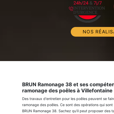
NOS RÉALIS
BRUN Ramonage 38 et ses compétence
ramonage des poêles à Villefontaine
Des travaux d'entretien pour les poêles peuvent se faire.
ramonage des poêles. Ce sont des opérations qui sont tr
BRUN Ramonage 38. Sachez qu'il peut proposer des tarif