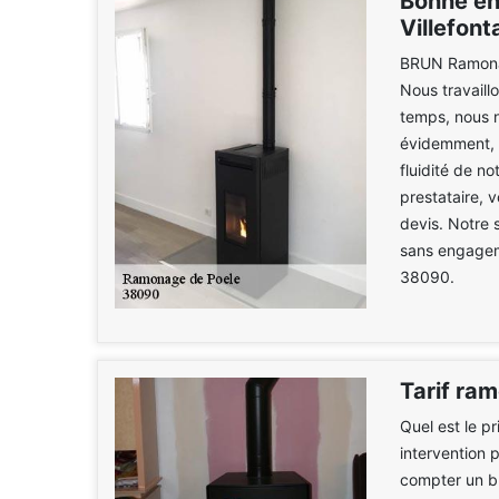
Bonne en
Villefont
BRUN Ramonag
Nous travaill
temps, nous n
évidemment, n
fluidité de n
prestataire, 
devis. Notre 
sans engageme
38090.
Tarif ra
Quel est le p
intervention 
compter un bu