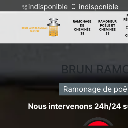
indisponible
indisponible
RÉ
RAMONAGE
RAMONEUR
DE
POÊLE ET
C
CHEMINÉE
CHEMINÉE
38
38
C
BRUN RAM
Ramonage de poêle
Nous intervenons 24h/24 su