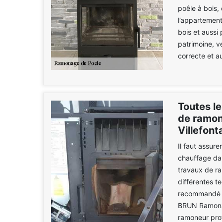
poêle à bois, 
l’appartement
bois et aussi 
patrimoine, v
correcte et a
Toutes le
de ramon
Villefont
Il faut assur
chauffage dans
travaux de r
différentes t
recommandé de
BRUN Ramonag
ramoneur prof