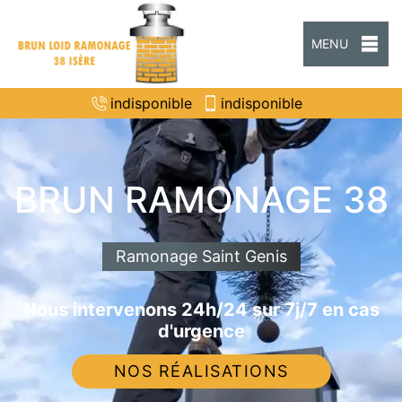
MENU
indisponible
indisponible
BRUN RAMONAGE 38
Ramonage Saint Genis
Nous intervenons 24h/24 sur 7j/7 en cas
d'urgence
NOS RÉALISATIONS