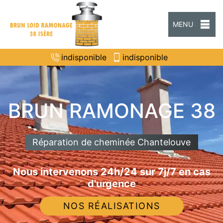
MENU
indisponible
indisponible
BRUN RAMONAGE 38
Réparation de cheminée Chantelouve
Nous intervenons 24h/24 sur 7j/7 en cas
d'urgence
NOS RÉALISATIONS