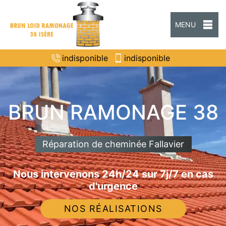
MENU
indisponible
indisponible
BRUN RAMONAGE 38
Réparation de cheminée Fallavier
Nous intervenons 24h/24 sur 7j/7 en cas
d'urgence
NOS RÉALISATIONS