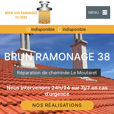
MENU
indisponible
indisponible
BRUN RAMONAGE 38
Réparation de cheminée Le Moutaret
Nous intervenons 24h/24 sur 7j/7 en cas
d'urgence
NOS RÉALISATIONS