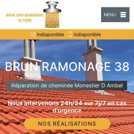
MENU
indisponible
indisponible
BRUN RAMONAGE 38
Réparation de cheminée Monestier D Ambel
Nous intervenons 24h/24 sur 7j/7 en cas
d'urgence
NOS RÉALISATIONS