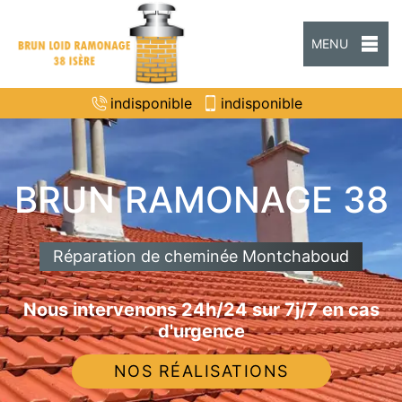
MENU
indisponible
indisponible
BRUN RAMONAGE 38
Réparation de cheminée Montchaboud
Nous intervenons 24h/24 sur 7j/7 en cas
d'urgence
NOS RÉALISATIONS