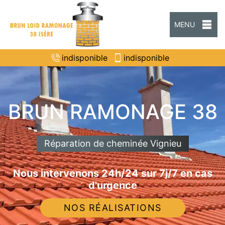
MENU
indisponible
indisponible
BRUN RAMONAGE 38
Réparation de cheminée Vignieu
Nous intervenons 24h/24 sur 7j/7 en cas
d'urgence
NOS RÉALISATIONS