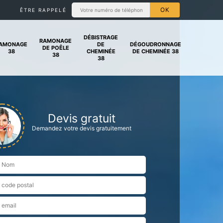
ÊTRE RAPPELÉ
DÉBISTRAGE
RAMONAGE
AMONAGE
DE
DÉGOUDRONNAGE
DE POÊLE
38
CHEMINÉE
DE CHEMINÉE 38
38
38
Devis gratuit
Demandez votre devis gratuitement