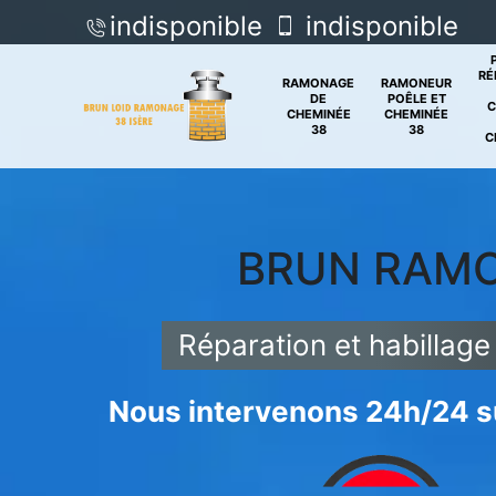
indisponible
indisponible
RÉ
RAMONAGE
RAMONEUR
DE
POÊLE ET
C
CHEMINÉE
CHEMINÉE
38
38
C
BRUN RAM
Réparation et habillag
Nous intervenons 24h/24 su