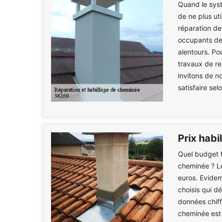
Quand le syst
de ne plus uti
réparation de
occupants de 
alentours. Pou
travaux de re
invitons de n
satisfaire sel
Prix hab
Quel budget f
cheminée ? Le
euros. Evidemm
choisis qui dé
données chiff
cheminée est 