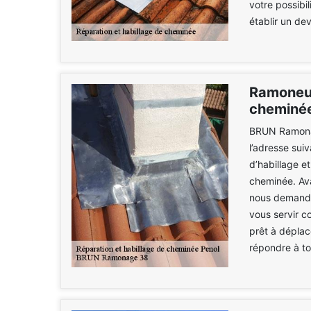
votre possibil
établir un dev
Ramoneur
cheminée
BRUN Ramonag
l’adresse sui
d’habillage e
cheminée. Ava
nous demander
vous servir 
prêt à déplac
répondre à to