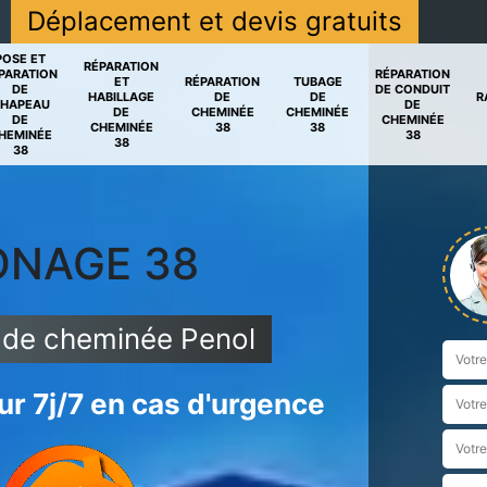
Déplacement et devis gratuits
POSE ET
RÉPARATION
PARATION
RÉPARATION
ET
RÉPARATION
TUBAGE
DE
DE CONDUIT
HABILLAGE
DE
DE
R
HAPEAU
DE
DE
CHEMINÉE
CHEMINÉE
DE
CHEMINÉE
CHEMINÉE
38
38
HEMINÉE
38
38
38
ONAGE 38
e de cheminée Penol
r 7j/7 en cas d'urgence