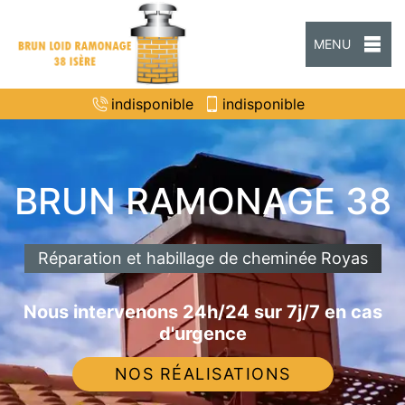
MENU
indisponible
indisponible
BRUN RAMONAGE 38
Réparation et habillage de cheminée Royas
Nous intervenons 24h/24 sur 7j/7 en cas
d'urgence
NOS RÉALISATIONS