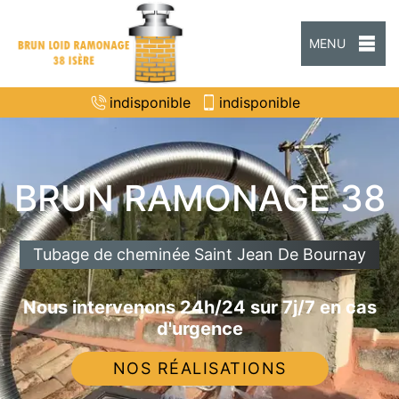
MENU
indisponible
indisponible
BRUN RAMONAGE 38
Tubage de cheminée Saint Jean De Bournay
Nous intervenons 24h/24 sur 7j/7 en cas
d'urgence
NOS RÉALISATIONS