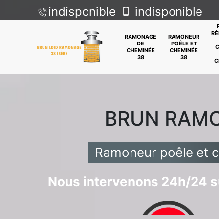
indisponible
indisponible
RÉ
RAMONAGE
RAMONEUR
DE
POÊLE ET
C
CHEMINÉE
CHEMINÉE
38
38
C
BRUN RAM
Ramoneur poêle et 
Nous intervenons 24h/24 su