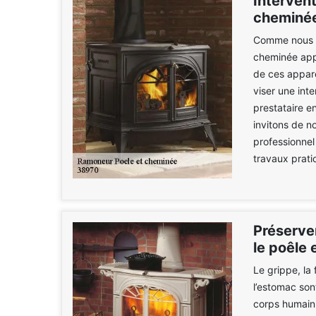
Intervent
cheminé
Comme nous le
cheminée appo
de ces apparei
viser une int
prestataire e
invitons de 
professionnel
travaux prati
Préserve
le poêle 
Le grippe, la 
l’estomac son
corps humain.