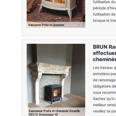
l’utilisation 
période d’hiv
l’utilisation
lorsque le tr
BRUN Ram
effectue
cheminée
Les travaux q
entretiens pe
de ramonage. I
obligatoire d
vous recomma
Sachez qu'il 
meilleur rend
veuillez lui p