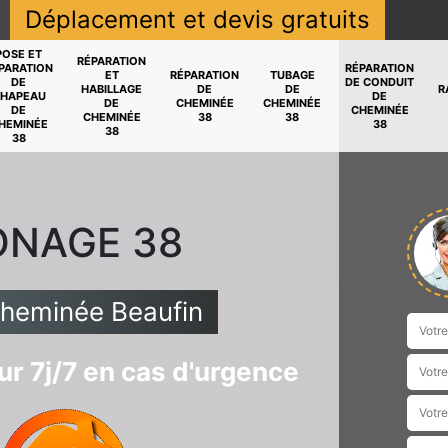
Déplacement et devis gratuits
POSE ET
RÉPARATION
PARATION
RÉPARATION
ET
RÉPARATION
TUBAGE
DE
DE CONDUIT
HABILLAGE
DE
DE
R
HAPEAU
DE
DE
CHEMINÉE
CHEMINÉE
DE
CHEMINÉE
CHEMINÉE
38
38
HEMINÉE
38
38
38
ONAGE 38
cheminée Beaufin
r 7j/7 en cas d'urgence