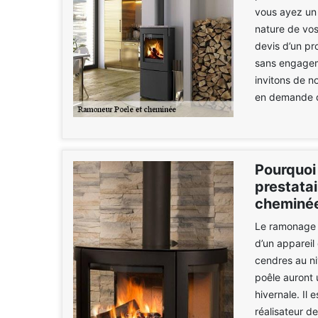
vous ayez un c
nature de vos
devis d’un pr
sans engageme
invitons de n
en demande d
Pourquoi
prestata
cheminée
Le ramonage e
d’un appareil
cendres au ni
poêle auront 
hivernale. Il
réalisateur de