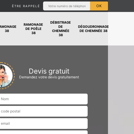
ÊTRE RAPPELÉ
DÉBISTRAGE
RAMONAGE
AMONAGE
DE
DÉGOUDRONNAGE
DE POÊLE
38
CHEMINÉE
DE CHEMINÉE 38
38
38
Devis gratuit
Demandez votre devis gratuitement