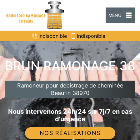
MENU
indisponible
indisponible
BRUN RAMONAGE 38
Ramoneur pour débistrage de cheminée
Beaufin 38970
Nous intervenons 24h/24 sur 7j/7 en cas
d'urgence
NOS RÉALISATIONS