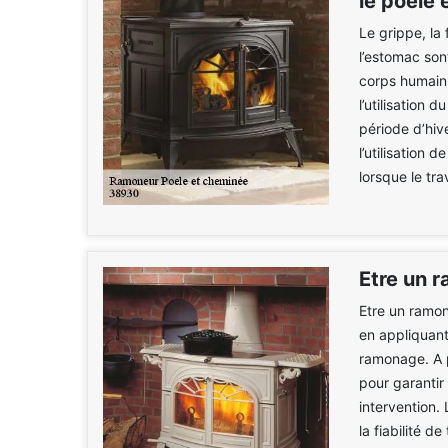
le poêle 
Le grippe, la 
l’estomac son
corps humain.
l’utilisation 
période d’hiv
l’utilisation
lorsque le tr
Etre un 
Etre un ramon
en appliquan
ramonage. A p
pour garantir
intervention.
la fiabilité d