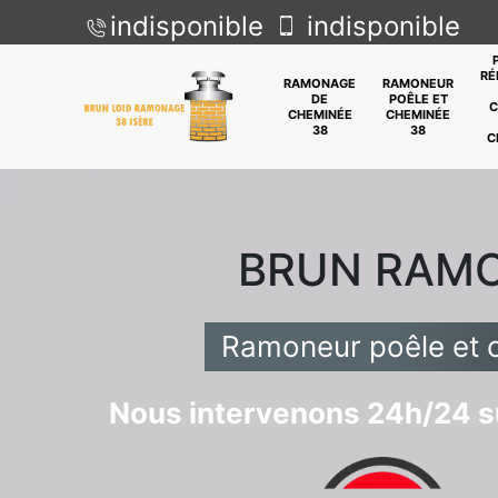
indisponible
indisponible
RÉ
RAMONAGE
RAMONEUR
DE
POÊLE ET
C
CHEMINÉE
CHEMINÉE
38
38
C
BRUN RAM
Ramoneur poêle et 
Nous intervenons 24h/24 su