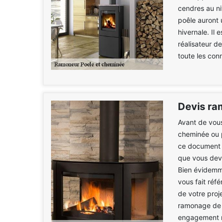
cendres au ni
poêle auront 
hivernale. Il
réalisateur de
toute les con
Devis ra
Avant de vous
cheminée ou p
ce document v
que vous devr
Bien évidemm
vous fait réf
de votre proj
ramonage de p
engagement n