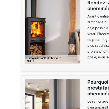
Rendez-v
cheminé
Avant d’entré
ramonage ou l
déjà possibl
vous. Effecti
ou pour diagn
plus satisfai
projets priori
poêle, nous s
Pourquoi
prestata
cheminée
Le ramonage e
d’un appareil