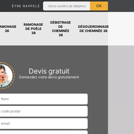
ÊTRE RAPPELÉ
DÉBISTRAGE
RAMONAGE
AMONAGE
DE
DÉGOUDRONNAGE
DE POÊLE
38
CHEMINÉE
DE CHEMINÉE 38
38
38
Devis gratuit
Demandez votre devis gratuitement