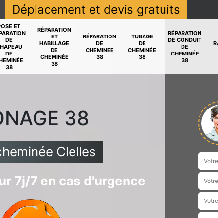
Déplacement et devis gratuits
POSE ET
RÉPARATION
PARATION
RÉPARATION
ET
RÉPARATION
TUBAGE
DE
DE CONDUIT
HABILLAGE
DE
DE
R
HAPEAU
DE
DE
CHEMINÉE
CHEMINÉE
DE
CHEMINÉE
CHEMINÉE
38
38
HEMINÉE
38
38
38
ONAGE 38
cheminée Clelles
r 7j/7 en cas d'urgence