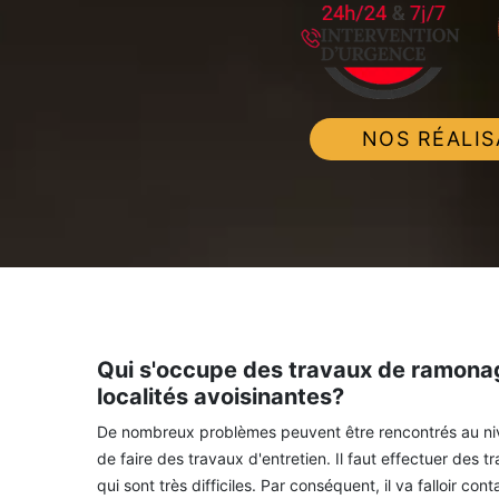
NOS RÉALIS
Qui s'occupe des travaux de ramonage
localités avoisinantes?
De nombreux problèmes peuvent être rencontrés au nive
de faire des travaux d'entretien. Il faut effectuer des
qui sont très difficiles. Par conséquent, il va falloir