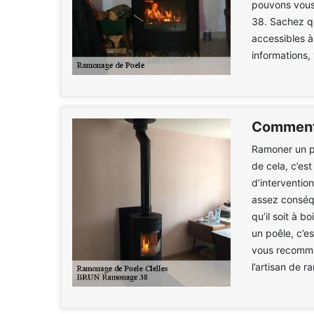
pouvons vous
38. Sachez qu
accessibles à
informations,
Comment 
Ramoner un po
de cela, c’est
d’interventio
assez conséqu
qu’il soit à 
un poêle, c’e
vous recomma
l’artisan de 