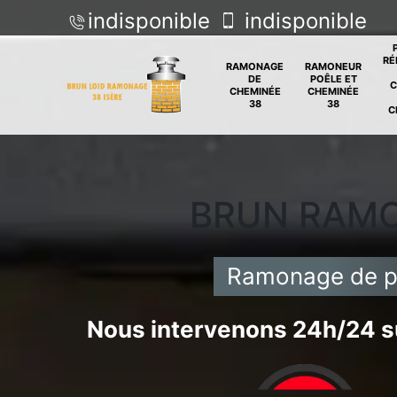
indisponible
indisponible
RÉ
RAMONAGE
RAMONEUR
DE
POÊLE ET
C
CHEMINÉE
CHEMINÉE
38
38
C
BRUN RAM
Ramonage de po
Nous intervenons 24h/24 su