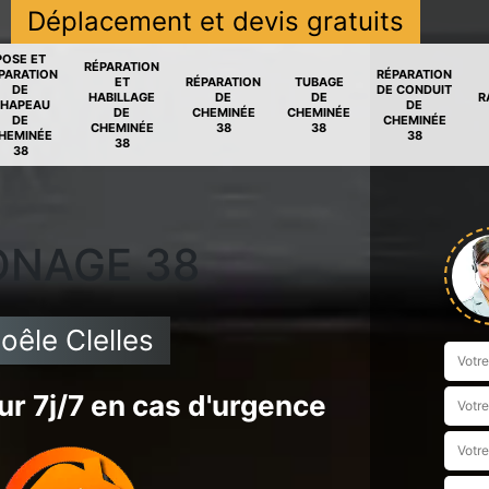
Déplacement et devis gratuits
POSE ET
RÉPARATION
PARATION
RÉPARATION
ET
RÉPARATION
TUBAGE
DE
DE CONDUIT
HABILLAGE
DE
DE
R
HAPEAU
DE
DE
CHEMINÉE
CHEMINÉE
DE
CHEMINÉE
CHEMINÉE
38
38
HEMINÉE
38
38
38
ONAGE 38
êle Clelles
r 7j/7 en cas d'urgence