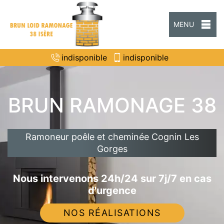
MENU
indisponible
indisponible
BRUN RAMONAGE 38
Ramoneur poêle et cheminée Cognin Les
Gorges
Nous intervenons 24h/24 sur 7j/7 en cas
d'urgence
NOS RÉALISATIONS