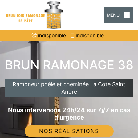
MENU
indisponible
indisponible
BRUN RAMONAGE 38
Ramoneur poêle et cheminée La Cote Saint
Andre
Nous intervenons 24h/24 sur 7j/7 en cas
d'urgence
NOS RÉALISATIONS