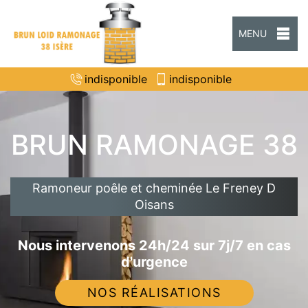
MENU
indisponible
indisponible
BRUN RAMONAGE 38
Ramoneur poêle et cheminée Le Freney D
Oisans
Nous intervenons 24h/24 sur 7j/7 en cas
d'urgence
NOS RÉALISATIONS