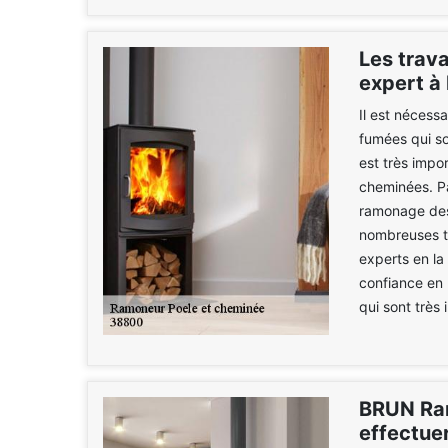
Les trav
expert à 
Il est nécess
fumées qui so
est très impo
cheminées. Pa
ramonage des
nombreuses te
experts en la
confiance en
qui sont très 
BRUN Ram
effectue