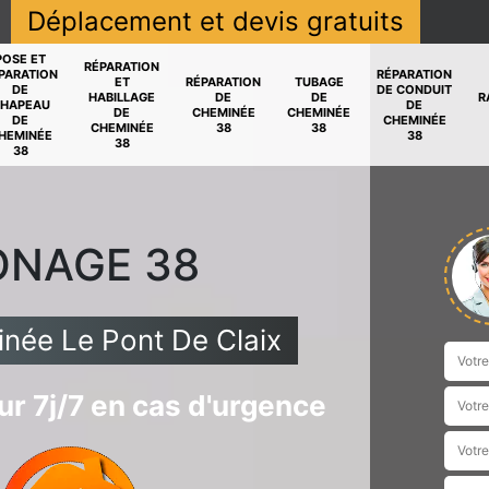
Déplacement et devis gratuits
POSE ET
RÉPARATION
PARATION
RÉPARATION
ET
RÉPARATION
TUBAGE
DE
DE CONDUIT
HABILLAGE
DE
DE
R
HAPEAU
DE
DE
CHEMINÉE
CHEMINÉE
DE
CHEMINÉE
CHEMINÉE
38
38
HEMINÉE
38
38
38
ONAGE 38
née Le Pont De Claix
r 7j/7 en cas d'urgence