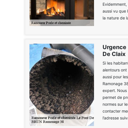
Evidemment, c
aussi vu que l
la nature de l
Urgence 
De Claix
Si les habita
alentours ont
aussi pour l
Ramonage 38.
expert. Nous 
permet de pro
normes sur le
contacter mer
l’adresse sui