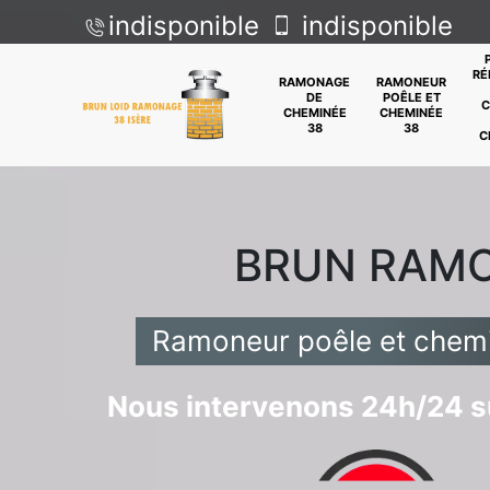
indisponible
indisponible
RÉ
RAMONAGE
RAMONEUR
DE
POÊLE ET
C
CHEMINÉE
CHEMINÉE
38
38
C
BRUN RAM
Ramoneur poêle et chemi
Nous intervenons 24h/24 su