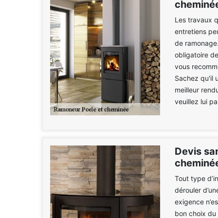
cheminée
Les travaux q
entretiens pe
de ramonage. I
obligatoire d
vous recomma
Sachez qu'il 
meilleur rend
veuillez lui p
Devis sa
cheminée
Tout type d’in
dérouler d’une
exigence n’est
bon choix du 