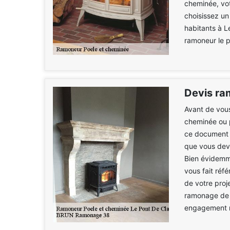
cheminée, vot
choisissez un
habitants à 
ramoneur le 
Devis ra
Avant de vous
cheminée ou p
ce document v
que vous devr
Bien évidemm
vous fait réf
de votre proj
ramonage de p
engagement n