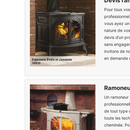
Devis ra
Pour tous vos
professionnel
vous ayez un c
nature de vos
devis d’un pr
sans engageme
invitons de n
en demande d
Ramoneur
Un ramoneur 
professionnel
de tout type 
toute les tech
cheminée. Pou