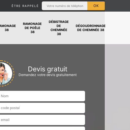
ÊTRE RAPPELÉ
DÉBISTRAGE
RAMONAGE
AMONAGE
DE
DÉGOUDRONNAGE
DE POÊLE
38
CHEMINÉE
DE CHEMINÉE 38
38
38
Devis gratuit
Demandez votre devis gratuitement