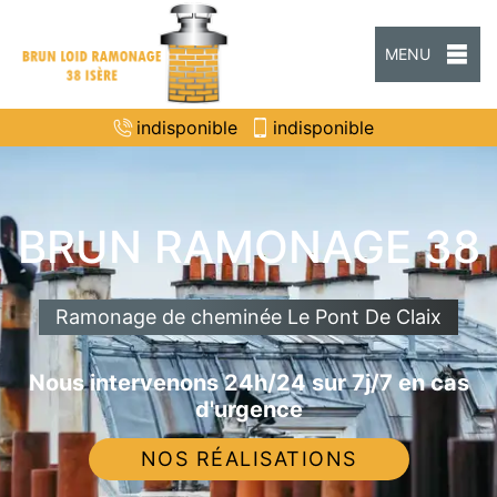
MENU
indisponible
indisponible
BRUN RAMONAGE 38
Ramonage de cheminée Le Pont De Claix
Nous intervenons 24h/24 sur 7j/7 en cas
d'urgence
NOS RÉALISATIONS