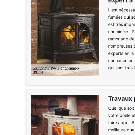
expert à
Il est nécess
fumées qui so
est très impo
cheminées. Pa
ramonage des
nombreuses te
experts en la
confiance en
qui sont très 
Travaux 
Quel que soit
votre poêle e
faire appel. 
meilleure qual