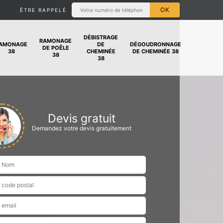
ÊTRE RAPPELÉ
DÉBISTRAGE
RAMONAGE
AMONAGE
DE
DÉGOUDRONNAGE
DE POÊLE
38
CHEMINÉE
DE CHEMINÉE 38
38
38
Devis gratuit
Demandez votre devis gratuitement