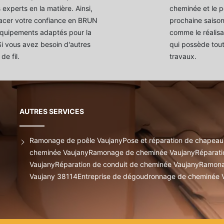
 experts en la matière. Ainsi,
cheminée et le p
cer votre confiance en BRUN
prochaine saison 
équipements adaptés pour la
comme le réalisat
 Si vous avez besoin d'autres
qui possède tout
de fil.
travaux.
AUTRES SERVICES
Ramonage de poêle Vaujany
Pose et réparation de chapea
cheminée Vaujany
Ramonage de cheminée Vaujany
Réparati
Vaujany
Réparation de conduit de cheminée Vaujany
Ramona
Vaujany 38114
Entreprise de dégoudronnage de cheminée 