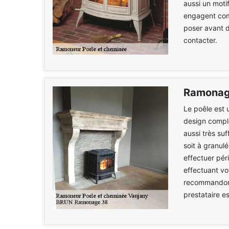
aussi un moti
engagent comm
poser avant d
contacter.
Ramonag
Le poêle est 
design compl
aussi très suf
soit à granul
effectuer pér
effectuant vo
recommandons
prestataire e