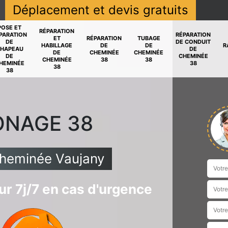
Déplacement et devis gratuits
POSE ET
RÉPARATION
PARATION
RÉPARATION
ET
RÉPARATION
TUBAGE
DE
DE CONDUIT
HABILLAGE
DE
DE
R
HAPEAU
DE
DE
CHEMINÉE
CHEMINÉE
DE
CHEMINÉE
CHEMINÉE
38
38
HEMINÉE
38
38
38
ONAGE 38
cheminée Vaujany
r 7j/7 en cas d'urgence