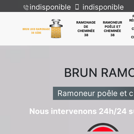
indisponible
indisponible
RÉ
RAMONAGE
RAMONEUR
DE
POÊLE ET
C
CHEMINÉE
CHEMINÉE
38
38
C
BRUN RAM
Ramoneur poêle et 
Nous intervenons 24h/24 su