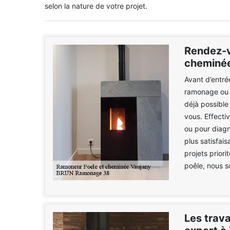
selon la nature de votre projet.
Rendez-v
cheminé
Avant d’entré
ramonage ou l
déjà possibl
vous. Effecti
ou pour diagn
plus satisfai
projets priori
poêle, nous s
Les trav