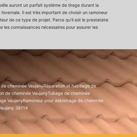
oêle auront un parfait système de tirage durant la
hivernale. Il est très important de choisir un ramoneur
eur de ce type de projet. Parce qu’il est le prestataire
e les connaissances nécessaires pour assurer les
u de cheminée Vaujany
Réparation et habillage de
on de cheminée Vaujany
Tubage de cheminée
ge Vaujany
Ramoneur pour débistrage de cheminée
Vaujany 38114