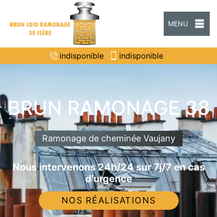
MENU
indisponible
indisponible
BRUN RAMONAGE 38
Ramonage de cheminée Vaujany
Nous intervenons 24h/24 sur 7j/7 en cas
d'urgence
NOS RÉALISATIONS