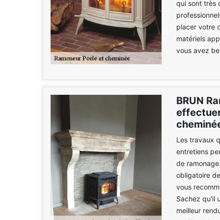
qui sont très
professionne
placer votre
matériels appr
vous avez beso
BRUN Ram
effectue
cheminée
Les travaux q
entretiens pe
de ramonage. I
obligatoire d
vous recomma
Sachez qu'il 
meilleur rend