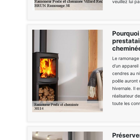
veuillez lui p
Pourquoi
prestata
cheminée
Le ramonage e
d’un appareil
cendres au ni
poêle auront 
hivernale. Il
réalisateur de
toute les con
Préserve