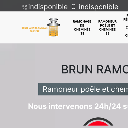
indisponible
indisponible
RÉ
RAMONAGE
RAMONEUR
DE
POÊLE ET
C
CHEMINÉE
CHEMINÉE
38
38
C
BRUN RAM
Ramoneur poêle et chemi
Nous intervenons 24h/24 su