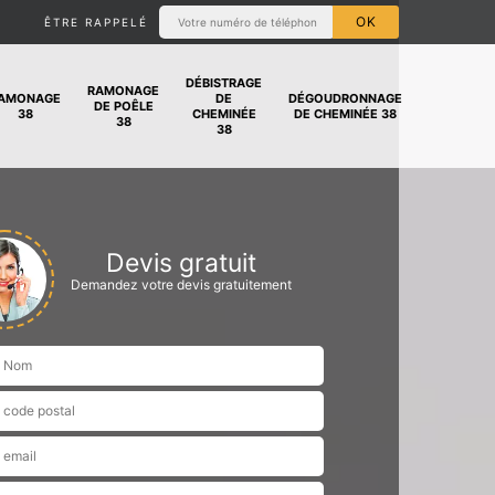
ÊTRE RAPPELÉ
DÉBISTRAGE
RAMONAGE
AMONAGE
DE
DÉGOUDRONNAGE
DE POÊLE
38
CHEMINÉE
DE CHEMINÉE 38
38
38
Devis gratuit
Demandez votre devis gratuitement