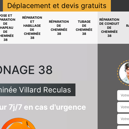
Déplacement et devis gratuits
POSE ET
RÉPARATION
PARATION
RÉPARATION
ET
RÉPARATION
TUBAGE
DE
DE CONDUIT
HABILLAGE
DE
DE
R
HAPEAU
DE
DE
CHEMINÉE
CHEMINÉE
DE
CHEMINÉE
CHEMINÉE
38
38
HEMINÉE
38
38
38
ONAGE 38
née Villard Reculas
r 7j/7 en cas d'urgence