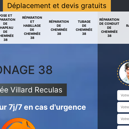
Déplacement et devis gratuits
POSE ET
RÉPARATION
PARATION
RÉPARATION
ET
RÉPARATION
TUBAGE
DE
DE CONDUIT
HABILLAGE
DE
DE
R
HAPEAU
DE
DE
CHEMINÉE
CHEMINÉE
DE
CHEMINÉE
CHEMINÉE
38
38
HEMINÉE
38
38
38
ONAGE 38
e Villard Reculas
r 7j/7 en cas d'urgence