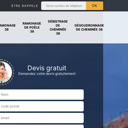
ÊTRE RAPPELÉ
DÉBISTRAGE
RAMONAGE
AMONAGE
DE
DÉGOUDRONNAGE
DE POÊLE
38
CHEMINÉE
DE CHEMINÉE 38
38
38
Devis gratuit
Demandez votre devis gratuitement