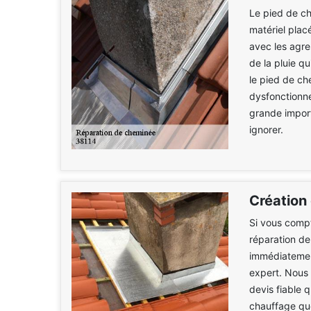
Le pied de ch
matériel plac
avec les agre
de la pluie q
le pied de che
dysfonctionn
grande import
ignorer.
Création
Si vous compt
réparation de
immédiatemen
expert. Nous 
devis fiable 
chauffage que