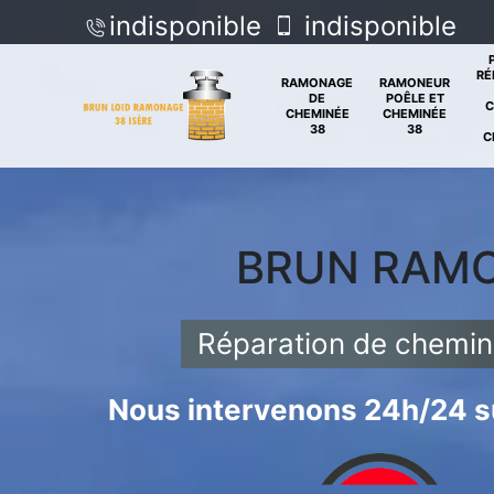
indisponible
indisponible
RÉ
RAMONAGE
RAMONEUR
DE
POÊLE ET
C
CHEMINÉE
CHEMINÉE
38
38
C
BRUN RAM
Réparation de cheminé
Nous intervenons 24h/24 su