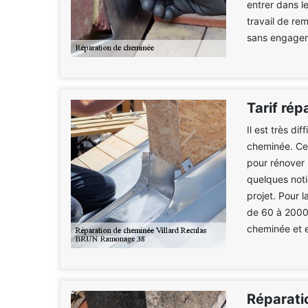
entrer dans l
travail de re
sans engagem
Tarif ré
Il est très dif
cheminée. Cel
pour rénover 
quelques noti
projet. Pour 
de 60 à 2000
cheminée et e
Réparati