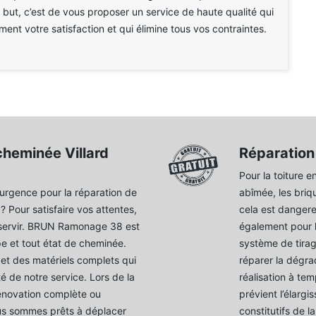
e but, c’est de vous proposer un service de haute qualité qui
ent votre satisfaction et qui élimine tous vos contraintes.
cheminée Villard
Réparation
Pour la toiture 
urgence pour la réparation de
abîmée, les briq
 Pour satisfaire vos attentes,
cela est dangere
servir. BRUN Ramonage 38 est
également pour l
pe et tout état de cheminée.
système de tirag
et des matériels complets qui
réparer la dégra
té de notre service. Lors de la
réalisation à te
énovation complète ou
prévient l’élarg
ous sommes prêts à déplacer
constitutifs de l