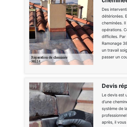
cheminée
Des intervent
détériorées. E
cheminées. Il
opérations. Ce
difficiles. P
Ramonage 38. 
un travail soi
passer un cou
Devis ré
Le devis est 
d’une chemin
système de la
professionnel
après, il vous