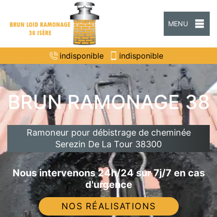
MENU
indisponible
indisponible
BRUN RAMONAGE 38
Ramoneur pour débistrage de cheminée
Serezin De La Tour 38300
Nous intervenons 24h/24 sur 7j/7 en cas
d'urgence
NOS RÉALISATIONS