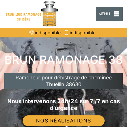
MENU
indisponible
indisponible
BRUN RAMONAGE 38
Ramoneur pour débistrage de cheminée
Thuellin 38630
Nous intervenons 24h/24 sur 7j/7 en cas
d'urgence
NOS RÉALISATIONS