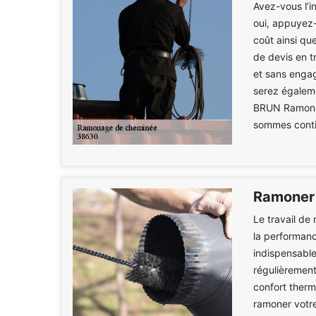
Avez-vous l’i
oui, appuyez-
coût ainsi qu
de devis en 
et sans engag
serez égaleme
BRUN Ramonag
sommes contin
Ramoner
Le travail de
la performanc
indispensable
régulièrement
confort thermi
ramoner votre