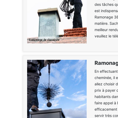
des tâches qu
est indispens
Ramonage 38 
matière. Sach
meilleur rend
veuillez le t
Ramonage
En effectuant
cheminée, il 
allez choisir 
prix à payer 
habitants dan
faire appel 
efficacement
servir très c