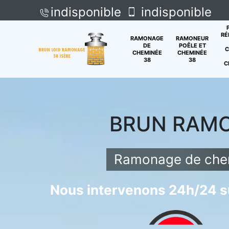
indisponible
indisponible
RÉ
RAMONAGE
RAMONEUR
DE
POÊLE ET
C
CHEMINÉE
CHEMINÉE
38
38
C
BRUN RAM
Ramonage de chem
Nous intervenons 24h/24 su