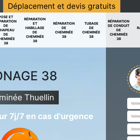
Déplacement et devis gratuits
POSE ET
RÉPARATION
PARATION
RÉPARATION
ET
RÉPARATION
TUBAGE
DE
DE CONDUIT
HABILLAGE
DE
DE
R
HAPEAU
DE
DE
CHEMINÉE
CHEMINÉE
DE
CHEMINÉE
CHEMINÉE
38
38
HEMINÉE
38
38
38
ONAGE 38
inée Thuellin
r 7j/7 en cas d'urgence