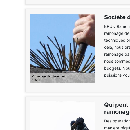
Société 
BRUN Ramonag
ramonage de 
techniques pr
cela, nous pr
ramonage par 
nous sommes 
budgets. Nous
puissions vous
Qui peut 
ramonage
Des opération
manière régul