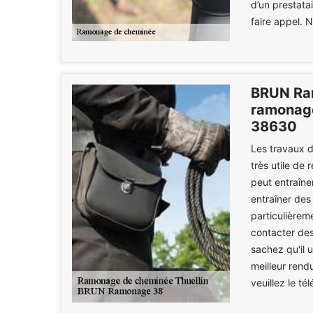
d’un prestata
faire appel. N
BRUN Ram
ramonage
38630
Les travaux d
très utile de 
peut entraîne
entraîner des
particulièreme
contacter de
sachez qu'il 
meilleur rend
veuillez le t