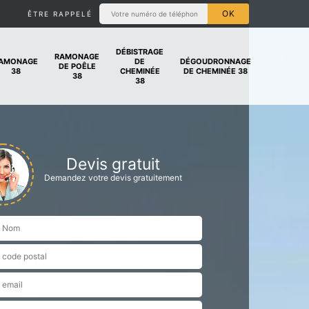
ÊTRE RAPPELÉ
DÉBISTRAGE
RAMONAGE
AMONAGE
DE
DÉGOUDRONNAGE
DE POÊLE
38
CHEMINÉE
DE CHEMINÉE 38
38
38
Devis gratuit
Demandez votre devis gratuitement