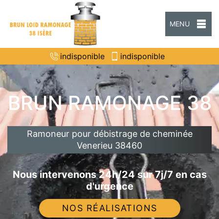
MENU
indisponible
indisponible
BRUN RAMONAGE 38
Ramoneur pour débistrage de cheminée
Venerieu 38460
Nous intervenons 24h/24 sur 7j/7 en cas
d'urgence
NOS RÉALISATIONS