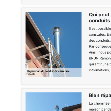
Qui peut 
conduits
Il est possib
constatés. En 
des conduits.
Par conséquen
Ainsi, nous 
BRUN Ramonag
garantir une 
informations,
Bien rép
La cheminée es
maison pendan