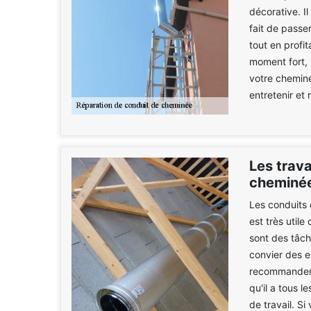
décorative. I
fait de passe
tout en profit
moment fort,
votre cheminée
entretenir et 
Les trav
cheminée
Les conduits 
est très util
sont des tâche
convier des e
recommander 
qu'il a tous l
de travail. Si