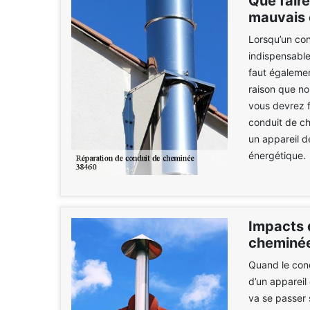
Que fair
mauvais 
Lorsqu’un con
indispensable 
faut égalemen
raison que no
vous devrez f
conduit de ch
un appareil d
énergétique.
Impacts 
cheminé
Quand le cond
d’un appareil
va se passer s