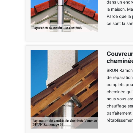
dans un endro
la maison. Ma
Parce que la 
ce sont la sa
Couvreur
cheminée
BRUN Ramonag
de réparation
complets pou
cheminée qu’i
nous vous ass
chauffage ser
parfaitement 
l’établisseme