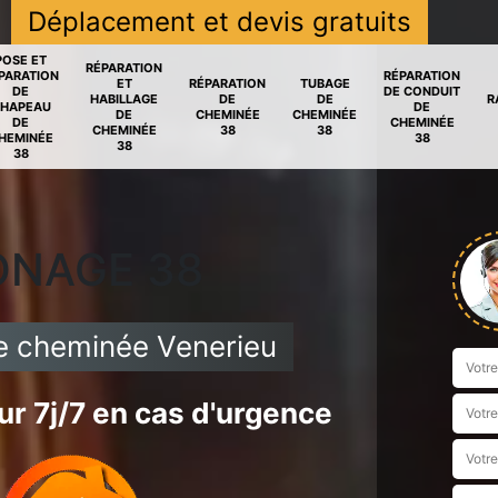
Déplacement et devis gratuits
POSE ET
RÉPARATION
PARATION
RÉPARATION
ET
RÉPARATION
TUBAGE
DE
DE CONDUIT
HABILLAGE
DE
DE
R
HAPEAU
DE
DE
CHEMINÉE
CHEMINÉE
DE
CHEMINÉE
CHEMINÉE
38
38
HEMINÉE
38
38
38
ONAGE 38
de cheminée Venerieu
r 7j/7 en cas d'urgence