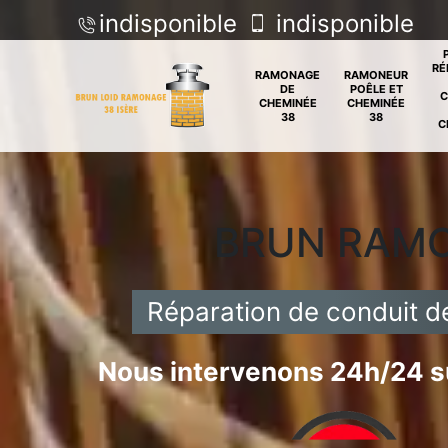
indisponible
indisponible
RÉ
RAMONAGE
RAMONEUR
DE
POÊLE ET
C
CHEMINÉE
CHEMINÉE
38
38
C
BRUN RAM
Réparation de conduit 
Nous intervenons 24h/24 su