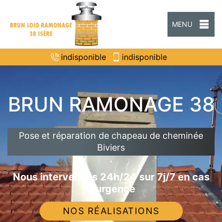
MENU
indisponible
indisponible
BRUN RAMONAGE 38
Pose et réparation de chapeau de cheminée
Biviers
Nous intervenons 24h/24 sur 7j/7 en cas
d'urgence
NOS RÉALISATIONS