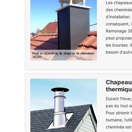
Les chapeaux
des cheminées.
d'installation
conséquent, i
Ramonage 38 p
peut proposer
les bourses. I
besoin d'autr
Chapeau 
thermiqu
Durant l’hiver
pas du tout s
Pour obtenir 
humaine, l’uti
cheminée est