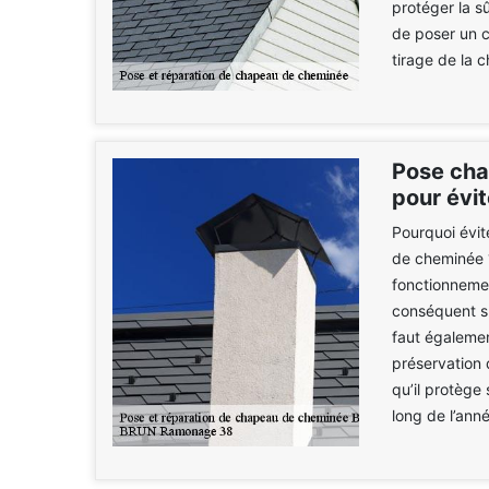
protéger la sû
de poser un c
tirage de la 
Pose cha
pour évit
Pourquoi évit
de cheminée 
fonctionneme
conséquent su
faut égalemen
préservation 
qu’il protège 
long de l’ann