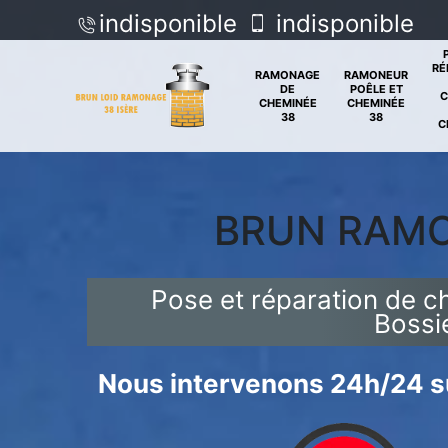
indisponible
indisponible
RÉ
RAMONAGE
RAMONEUR
DE
POÊLE ET
C
CHEMINÉE
CHEMINÉE
38
38
C
BRUN RAM
Pose et réparation de 
Bossi
Nous intervenons 24h/24 su