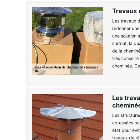
Travaux 
Les travaux d
redonner une 
une solution 
surtout, la qu
de la cheminée
très conseill
cheminée. Ce p
Les trav
cheminée
Les structur
agressées par 
état pour évi
travaux de ré