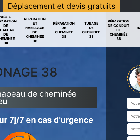
Déplacement et devis gratuits
POSE ET
RÉPARATION
PARATION
RÉPARATION
ET
RÉPARATION
TUBAGE
DE
DE CONDUIT
HABILLAGE
DE
DE
R
HAPEAU
DE
DE
CHEMINÉE
CHEMINÉE
DE
CHEMINÉE
CHEMINÉE
38
38
HEMINÉE
38
38
38
ONAGE 38
chapeau de cheminée
eu
r 7j/7 en cas d'urgence