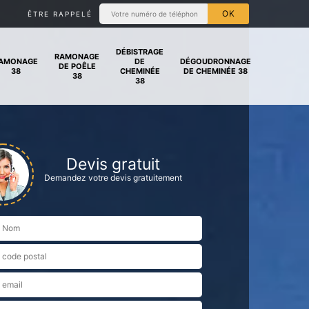
ÊTRE RAPPELÉ
DÉBISTRAGE
RAMONAGE
AMONAGE
DE
DÉGOUDRONNAGE
DE POÊLE
38
CHEMINÉE
DE CHEMINÉE 38
38
38
Devis gratuit
Demandez votre devis gratuitement