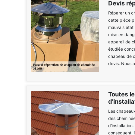
Devis ré
Réparer un c
cette pièce 
mauvais état 
mise en dange
appareil de 
étudiée conce
chapeau de c
devis. Nous a
Toutes le
d'instal
Les chapeaux
des cheminées.
d'installation
conséquent, i