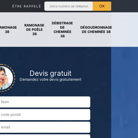
ÊTRE RAPPELÉ
DÉBISTRAGE
RAMONAGE
AMONAGE
DE
DÉGOUDRONNAGE
DE POÊLE
38
CHEMINÉE
DE CHEMINÉE 38
38
38
Devis gratuit
Demandez votre devis gratuitement