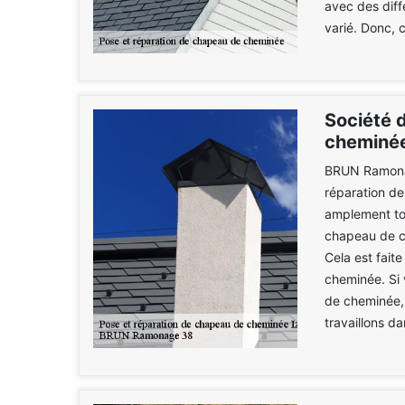
avec des diff
varié. Donc, 
Société 
cheminé
BRUN Ramonag
réparation d
amplement tou
chapeau de ch
Cela est faite
cheminée. Si 
de cheminée,
travaillons d