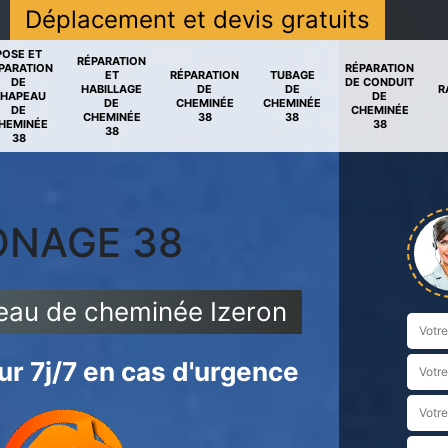
Déplacement et devis gratuits
POSE ET
RÉPARATION
PARATION
RÉPARATION
ET
RÉPARATION
TUBAGE
DE
DE CONDUIT
HABILLAGE
DE
DE
R
HAPEAU
DE
DE
CHEMINÉE
CHEMINÉE
DE
CHEMINÉE
CHEMINÉE
38
38
HEMINÉE
38
38
38
ONAGE 38
peau de cheminée Izeron
r 7j/7 en cas d'urgence