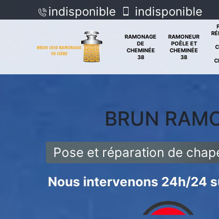
indisponible
indisponible
RÉ
RAMONAGE
RAMONEUR
DE
POÊLE ET
C
CHEMINÉE
CHEMINÉE
38
38
C
BRUN RAM
Pose et réparation de cha
Nous intervenons 24h/24 su