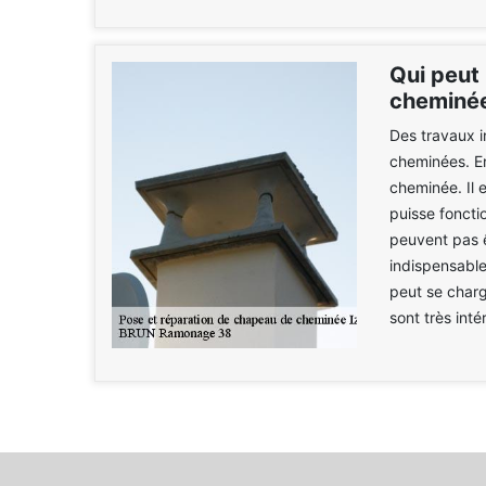
Qui peut
cheminée
Des travaux i
cheminées. En
cheminée. Il 
puisse foncti
peuvent pas ê
indispensabl
peut se charg
sont très int