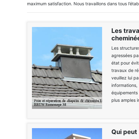
maximum satisfaction. Nous travaillons dans tous l’éta
Les trav
cheminée
Les structur
agressées par 
état pour évi
travaux de ré
veuillez lui p
informations, 
équipements d
plus amples i
Qui peut