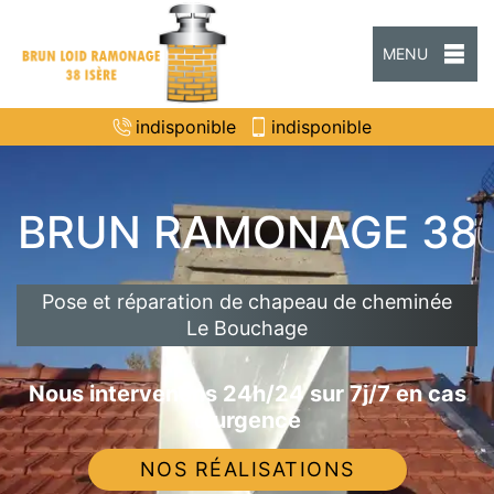
MENU
indisponible
indisponible
BRUN RAMONAGE 38
Pose et réparation de chapeau de cheminée
Le Bouchage
Nous intervenons 24h/24 sur 7j/7 en cas
d'urgence
NOS RÉALISATIONS