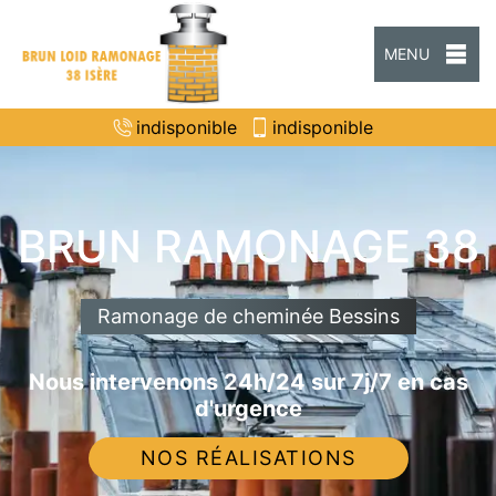
MENU
indisponible
indisponible
BRUN RAMONAGE 38
Ramonage de cheminée Bessins
Nous intervenons 24h/24 sur 7j/7 en cas
d'urgence
NOS RÉALISATIONS