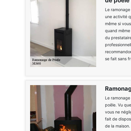
de poêle
Le ramonage de
une activité 
même si vous
quand même di
du prestatair
professionnel
recommandons
se fait sans 
Ramonag
Le ramonage e
poêle. Vu que 
vous ne négli
fait de dispo
de la maison.