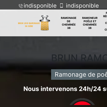
indisponible
indisponible
RÉ
RAMONAGE
RAMONEUR
DE
POÊLE ET
C
CHEMINÉE
CHEMINÉE
38
38
C
BRUN RAM
Ramonage de poêl
Nous intervenons 24h/24 su