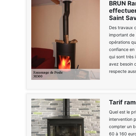
BRUN Ra
effectue
Saint Sa
Des travaux d'
important de 
opérations qui
confiance en
qui sont très 
avez besoin d'
respecte aussi
Tarif ra
Quel est le p
intervention 
compter un bu
60 à 160 euro