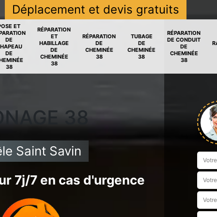
Déplacement et devis gratuits
POSE ET
RÉPARATION
PARATION
RÉPARATION
ET
RÉPARATION
TUBAGE
DE
DE CONDUIT
HABILLAGE
DE
DE
R
HAPEAU
DE
DE
CHEMINÉE
CHEMINÉE
DE
CHEMINÉE
CHEMINÉE
38
38
HEMINÉE
38
38
38
ONAGE 38
e Saint Savin
r 7j/7 en cas d'urgence