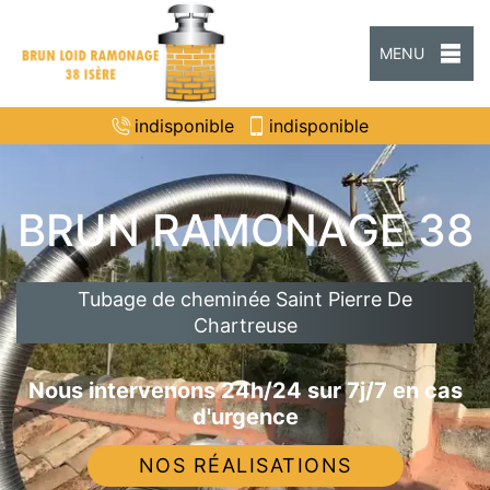
MENU
indisponible
indisponible
BRUN RAMONAGE 38
Tubage de cheminée Saint Pierre De
Chartreuse
Nous intervenons 24h/24 sur 7j/7 en cas
d'urgence
NOS RÉALISATIONS