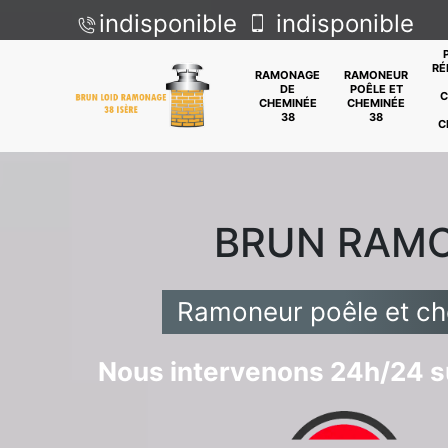
indisponible
indisponible
RÉ
RAMONAGE
RAMONEUR
DE
POÊLE ET
C
CHEMINÉE
CHEMINÉE
38
38
C
BRUN RAM
Ramoneur poêle et c
Nous intervenons 24h/24 su