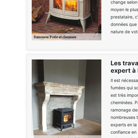
change selon
moyen le plus 
prestataire, 
données que v
nature de vot
Les trav
expert à
Il est nécess
fumées qui so
est très impo
cheminées. Pa
ramonage des
nombreuses te
experts en la
confiance en