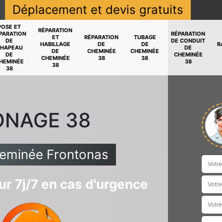
Déplacement et devis gratuits
POSE ET
RÉPARATION
PARATION
RÉPARATION
ET
RÉPARATION
TUBAGE
DE
DE CONDUIT
HABILLAGE
DE
DE
R
HAPEAU
DE
DE
CHEMINÉE
CHEMINÉE
DE
CHEMINÉE
CHEMINÉE
38
38
HEMINÉE
38
38
38
ONAGE 38
heminée Frontonas
r 7j/7 en cas d'urgence