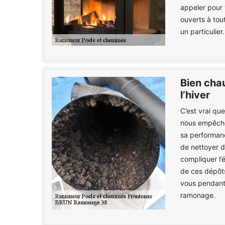
appeler pour
ouverts à tou
un particulier.
Bien chau
l’hiver
C’est vrai qu
nous empêche 
sa performance
de nettoyer d
compliquer l’
de ces dépôts
vous pendant l
ramonage.