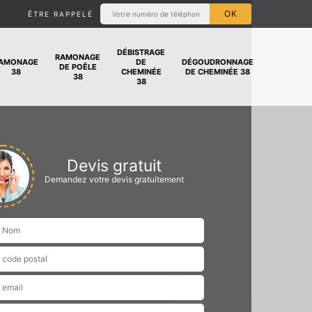
ÊTRE RAPPELÉ
DÉBISTRAGE
RAMONAGE
AMONAGE
DE
DÉGOUDRONNAGE
DE POÊLE
38
CHEMINÉE
DE CHEMINÉE 38
38
38
Devis gratuit
Demandez votre devis gratuitement