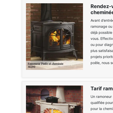
Rendez-v
cheminé
Avant d’entré
ramonage ou l
déjà possibl
vous. Effecti
ou pour diagn
plus satisfai
projets priori
poêle, nous s
Tarif ra
Un ramoneur 
qualifiée pou
pour la chemi