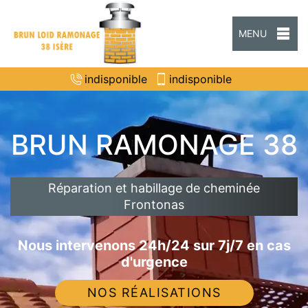
MENU
indisponible
indisponible
BRUN RAMONAGE 38
Réparation et habillage de cheminée
Frontonas
Nous intervenons 24h/24 sur 7j/7 en cas
d'urgence
NOS RÉALISATIONS