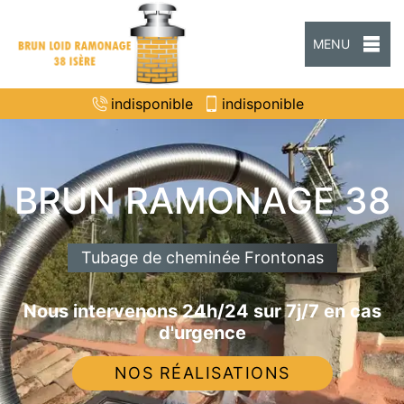
MENU
indisponible
indisponible
BRUN RAMONAGE 38
Tubage de cheminée Frontonas
Nous intervenons 24h/24 sur 7j/7 en cas
d'urgence
NOS RÉALISATIONS