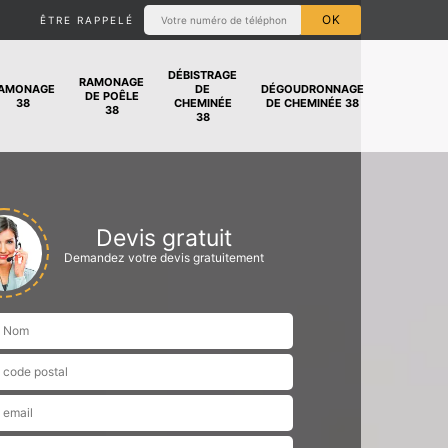
ÊTRE RAPPELÉ
DÉBISTRAGE
RAMONAGE
AMONAGE
DE
DÉGOUDRONNAGE
DE POÊLE
38
CHEMINÉE
DE CHEMINÉE 38
38
38
Devis gratuit
Demandez votre devis gratuitement