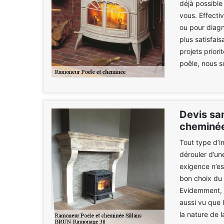
déjà possibl
vous. Effecti
ou pour diagn
plus satisfai
projets priori
poêle, nous s
Devis sa
cheminée
Tout type d’in
dérouler d’une
exigence n’est
bon choix du 
Evidemment, c
aussi vu que l
la nature de l