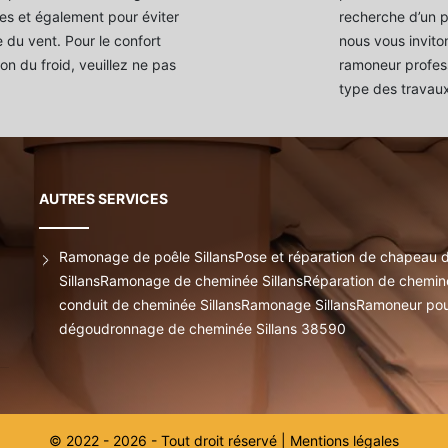
res et également pour éviter
recherche d’un p
 du vent. Pour le confort
nous vous invit
n du froid, veuillez ne pas
ramoneur profess
type des travaux
AUTRES SERVICES
Ramonage de poêle Sillans
Pose et réparation de chapeau d
Sillans
Ramonage de cheminée Sillans
Réparation de cheminé
conduit de cheminée Sillans
Ramonage Sillans
Ramoneur pou
dégoudronnage de cheminée Sillans 38590
© 2022 - 2026 - Tout droit réservé |
Mentions légales