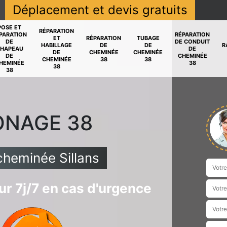
Déplacement et devis gratuits
POSE ET
RÉPARATION
PARATION
RÉPARATION
ET
RÉPARATION
TUBAGE
DE
DE CONDUIT
HABILLAGE
DE
DE
R
HAPEAU
DE
DE
CHEMINÉE
CHEMINÉE
DE
CHEMINÉE
CHEMINÉE
38
38
HEMINÉE
38
38
38
ONAGE 38
cheminée Sillans
r 7j/7 en cas d'urgence