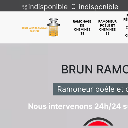
indisponible
indisponible
RÉ
RAMONAGE
RAMONEUR
DE
POÊLE ET
C
CHEMINÉE
CHEMINÉE
38
38
C
BRUN RAM
Ramoneur poêle et 
Nous intervenons 24h/24 su