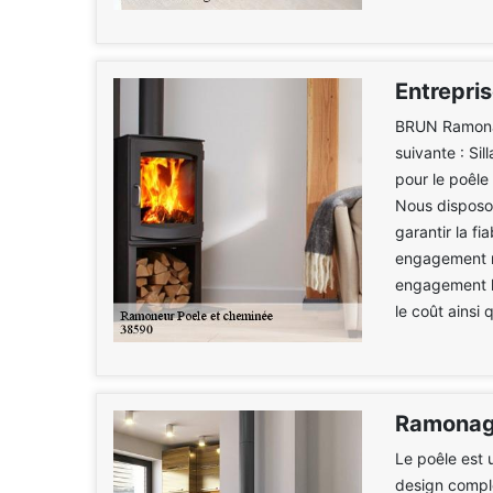
Entrepris
BRUN Ramonag
suivante : Si
pour le poêle
Nous disposon
garantir la fi
engagement mu
engagement le
le coût ainsi 
Ramonag
Le poêle est 
design compl