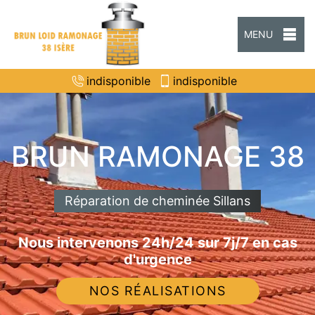
MENU
indisponible
indisponible
BRUN RAMONAGE 38
Réparation de cheminée Sillans
Nous intervenons 24h/24 sur 7j/7 en cas
d'urgence
NOS RÉALISATIONS