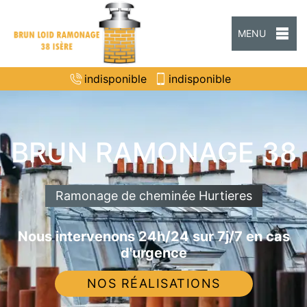
MENU
indisponible
indisponible
BRUN RAMONAGE 38
Ramonage de cheminée Hurtieres
Nous intervenons 24h/24 sur 7j/7 en cas
d'urgence
NOS RÉALISATIONS