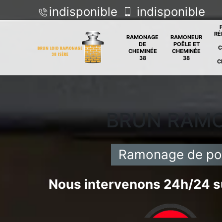
indisponible
indisponible
RÉ
RAMONAGE
RAMONEUR
DE
POÊLE ET
C
CHEMINÉE
CHEMINÉE
38
38
C
BRUN RAM
Ramonage de poê
Nous intervenons 24h/24 su