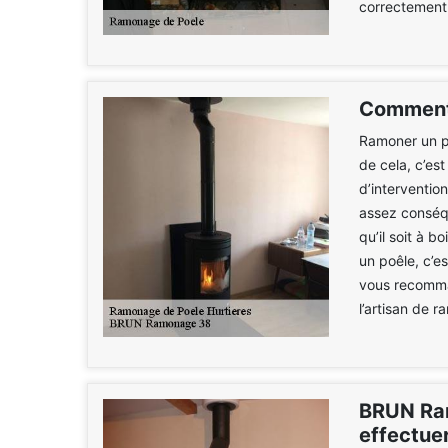
correctement 
Comment 
Ramoner un po
de cela, c’est
d’interventio
assez conséqu
qu’il soit à 
un poêle, c’e
vous recomma
l’artisan de 
BRUN Ra
effectue