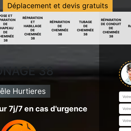
Déplacement et devis gratuits
POSE ET
RÉPARATION
PARATION
RÉPARATION
ET
RÉPARATION
TUBAGE
DE
DE CONDUIT
HABILLAGE
DE
DE
R
HAPEAU
DE
DE
CHEMINÉE
CHEMINÉE
DE
CHEMINÉE
CHEMINÉE
38
38
HEMINÉE
38
38
38
ONAGE 38
le Hurtieres
r 7j/7 en cas d'urgence