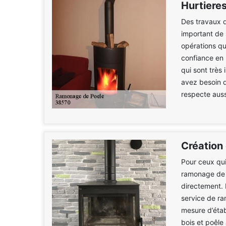
Hurtiere
Des travaux d'
important de 
opérations qui
confiance en
qui sont très 
avez besoin d'
respecte aussi
Création
Pour ceux qui
ramonage de p
directement. 
service de r
mesure d’étab
bois et poêle 