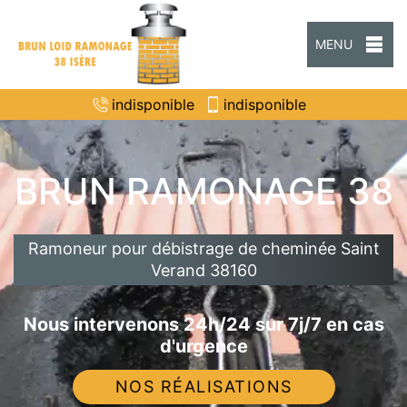
MENU
indisponible
indisponible
BRUN RAMONAGE 38
Ramoneur pour débistrage de cheminée Saint
Verand 38160
Nous intervenons 24h/24 sur 7j/7 en cas
d'urgence
NOS RÉALISATIONS