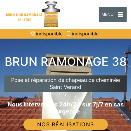
MENU
indisponible
indisponible
BRUN RAMONAGE 38
Pose et réparation de chapeau de cheminée
Saint Verand
Nous intervenons 24h/24 sur 7j/7 en cas
d'urgence
NOS RÉALISATIONS