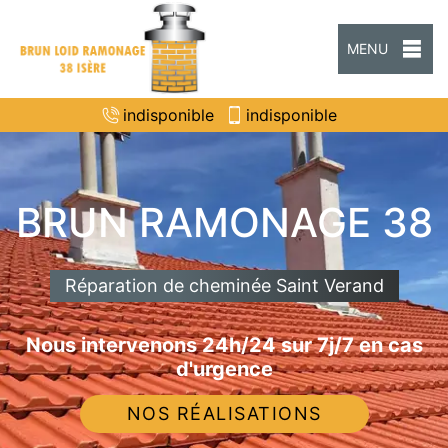
MENU
indisponible
indisponible
BRUN RAMONAGE 38
Réparation de cheminée Saint Verand
Nous intervenons 24h/24 sur 7j/7 en cas
d'urgence
NOS RÉALISATIONS